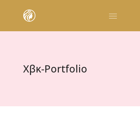
Χβκ-Portfolio