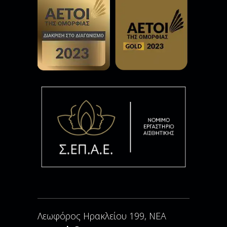
Λεωφόρος Ηρακλείου 199, ΝΕΑ