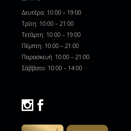
Δευτέρα: 10:00 – 19:00
Τρίτη: 10:00 – 21:00
Τετάρτη: 10:00 – 19:00
Πέμπτη: 10:00 – 21:00
Παρασκευή: 10:00 – 21:00
Σάββατο: 10:00 – 14:00