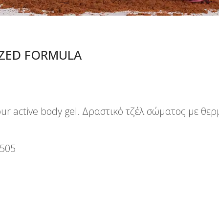
IZED FORMULA
our active body gel. Δραστικό τζέλ σώματος με θε
505