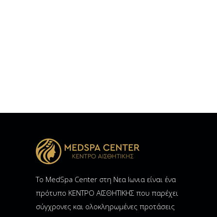
Το MedSpa Center στη Νεα Ιωνια είναι ένα
πρότυπο ΚΕΝΤΡΟ ΑΙΣΘΗΤΙΚΗΣ που παρέχει
σύγχρονες και ολοκληρωμένες προτάσεις