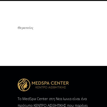
Θεραπείες
Το MedSpa Center στη Νεα Ιωνια είναι ένα
πρότυπο ΚΕΝΤΡΟ ΑΙΣΘΗΤΙΚΗΣ που παρέχει