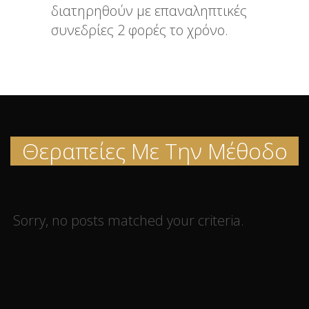
διατηρηθούν με επαναληπτικές
συνεδρίες 2 φορές το χρόνο.
Θεραπείες Με Την Μέθοδο
Sorry, no posts matched your criteria.