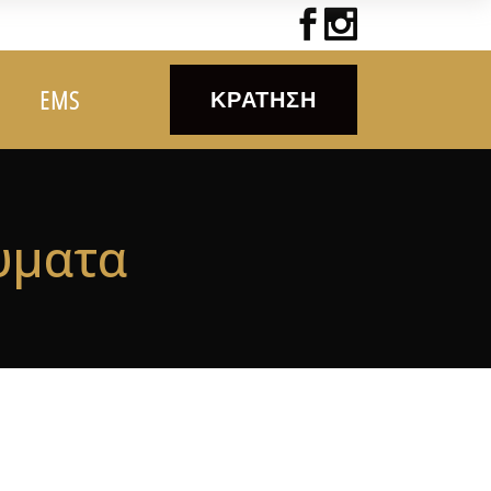
EMS
ΚΡΆΤΗΣΗ
υματα