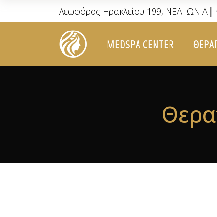
|
Λεωφόρος Ηρακλείου 199, ΝΕΑ ΙΩΝΙΑ
MEDSPA CENTER
ΘΕΡΑ
Θερα